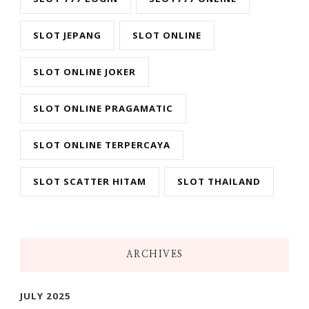
SLOT JEPANG
SLOT ONLINE
SLOT ONLINE JOKER
SLOT ONLINE PRAGAMATIC
SLOT ONLINE TERPERCAYA
SLOT SCATTER HITAM
SLOT THAILAND
ARCHIVES
JULY 2025