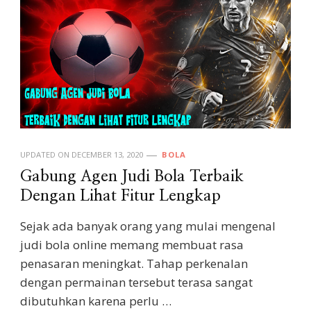
UPDATED ON
DECEMBER 13, 2020
BOLA
Gabung Agen Judi Bola Terbaik
Dengan Lihat Fitur Lengkap
Sejak ada banyak orang yang mulai mengenal
judi bola online memang membuat rasa
penasaran meningkat. Tahap perkenalan
dengan permainan tersebut terasa sangat
dibutuhkan karena perlu …