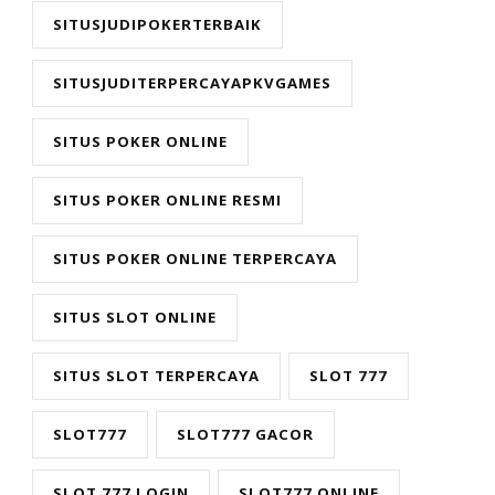
SITUSJUDIPOKERTERBAIK
SITUSJUDITERPERCAYAPKVGAMES
SITUS POKER ONLINE
SITUS POKER ONLINE RESMI
SITUS POKER ONLINE TERPERCAYA
SITUS SLOT ONLINE
SITUS SLOT TERPERCAYA
SLOT 777
SLOT777
SLOT777 GACOR
SLOT 777 LOGIN
SLOT777 ONLINE