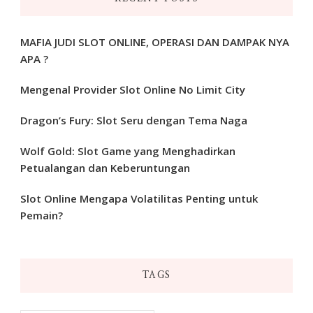
MAFIA JUDI SLOT ONLINE, OPERASI DAN DAMPAK NYA
APA ?
Mengenal Provider Slot Online No Limit City
Dragon’s Fury: Slot Seru dengan Tema Naga
Wolf Gold: Slot Game yang Menghadirkan
Petualangan dan Keberuntungan
Slot Online Mengapa Volatilitas Penting untuk
Pemain?
TAGS