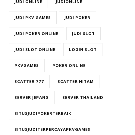
JUDI ONLINE
JUDIONLINE
JUDI PKV GAMES
JUDI POKER
JUDI POKER ONLINE
JUDI SLOT
JUDI SLOT ONLINE
LOGIN SLOT
PKVGAMES
POKER ONLINE
SCATTER 777
SCATTER HITAM
SERVER JEPANG
SERVER THAILAND
SITUSJUDIPOKERTERBAIK
SITUSJUDITERPERCAYAPKVGAMES