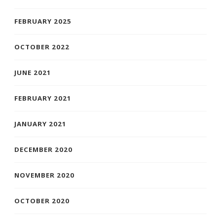
FEBRUARY 2025
OCTOBER 2022
JUNE 2021
FEBRUARY 2021
JANUARY 2021
DECEMBER 2020
NOVEMBER 2020
OCTOBER 2020