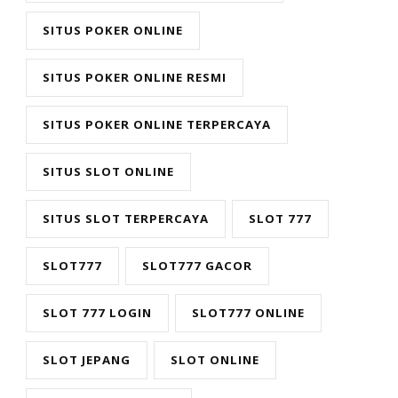
SITUS POKER ONLINE
SITUS POKER ONLINE RESMI
SITUS POKER ONLINE TERPERCAYA
SITUS SLOT ONLINE
SITUS SLOT TERPERCAYA
SLOT 777
SLOT777
SLOT777 GACOR
SLOT 777 LOGIN
SLOT777 ONLINE
SLOT JEPANG
SLOT ONLINE