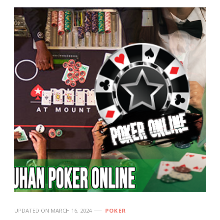
UPDATED ON
MARCH 16, 2024
POKER