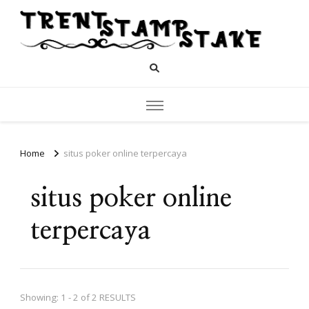
Home
situs poker online terpercaya
situs poker online
terpercaya
Showing: 1 - 2 of 2 RESULTS