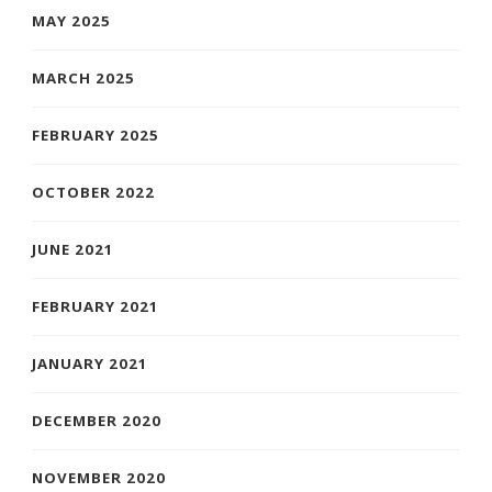
MAY 2025
MARCH 2025
FEBRUARY 2025
OCTOBER 2022
JUNE 2021
FEBRUARY 2021
JANUARY 2021
DECEMBER 2020
NOVEMBER 2020