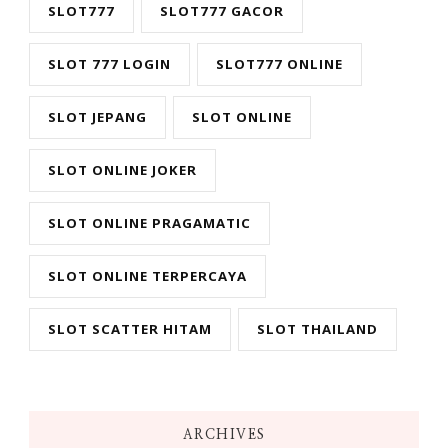
SLOT777
SLOT777 GACOR
SLOT 777 LOGIN
SLOT777 ONLINE
SLOT JEPANG
SLOT ONLINE
SLOT ONLINE JOKER
SLOT ONLINE PRAGAMATIC
SLOT ONLINE TERPERCAYA
SLOT SCATTER HITAM
SLOT THAILAND
ARCHIVES