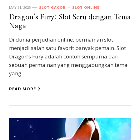
MAY 31, 2025
SLOT GACOR
SLOT ONLINE
Dragon’s Fury: Slot Seru dengan Tema
Naga
Di dunia perjudian online, permainan slot
menjadi salah satu favorit banyak pemain. Slot
Dragon’s Fury adalah contoh sempurna dari
sebuah permainan yang menggabungkan tema
yang …
READ MORE