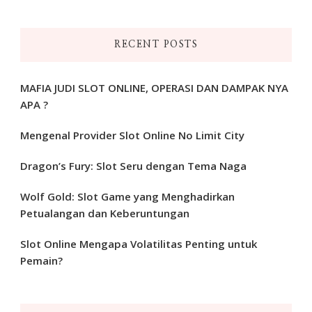
Something?
RECENT POSTS
MAFIA JUDI SLOT ONLINE, OPERASI DAN DAMPAK NYA
APA ?
Mengenal Provider Slot Online No Limit City
Dragon’s Fury: Slot Seru dengan Tema Naga
Wolf Gold: Slot Game yang Menghadirkan
Petualangan dan Keberuntungan
Slot Online Mengapa Volatilitas Penting untuk
Pemain?