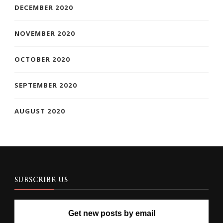
DECEMBER 2020
NOVEMBER 2020
OCTOBER 2020
SEPTEMBER 2020
AUGUST 2020
SUBSCRIBE US
Get new posts by email