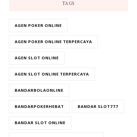
TAGS
AGEN POKER ONLINE
AGEN POKER ONLINE TERPERCAYA
AGEN SLOT ONLINE
AGEN SLOT ONLINE TERPERCAYA
BANDARBOLAONLINE
BANDARPOKERHEBAT
BANDAR SLOT777
BANDAR SLOT ONLINE