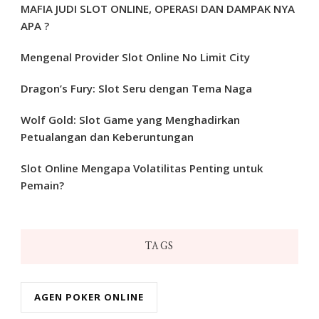
MAFIA JUDI SLOT ONLINE, OPERASI DAN DAMPAK NYA
APA ?
Mengenal Provider Slot Online No Limit City
Dragon’s Fury: Slot Seru dengan Tema Naga
Wolf Gold: Slot Game yang Menghadirkan
Petualangan dan Keberuntungan
Slot Online Mengapa Volatilitas Penting untuk
Pemain?
TAGS
AGEN POKER ONLINE