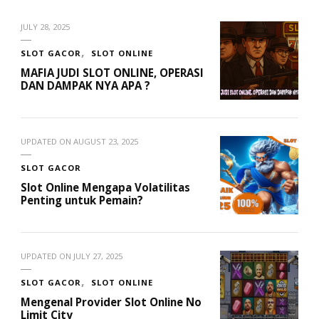
JULY 28, 2025
SLOT GACOR
SLOT ONLINE
MAFIA JUDI SLOT ONLINE, OPERASI
DAN DAMPAK NYA APA ?
UPDATED ON
AUGUST 23, 2025
SLOT GACOR
Slot Online Mengapa Volatilitas
Penting untuk Pemain?
UPDATED ON
JULY 27, 2025
SLOT GACOR
SLOT ONLINE
Mengenal Provider Slot Online No
Limit City