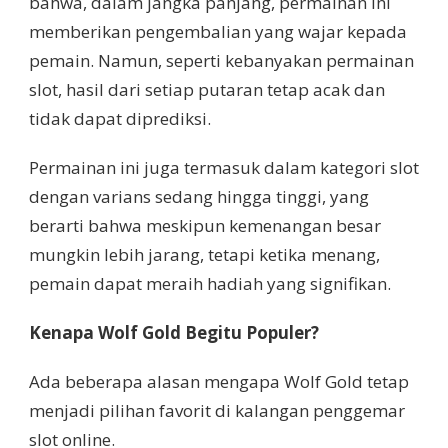
bahwa, dalam jangka panjang, permainan ini
memberikan pengembalian yang wajar kepada
pemain. Namun, seperti kebanyakan permainan
slot, hasil dari setiap putaran tetap acak dan
tidak dapat diprediksi.
Permainan ini juga termasuk dalam kategori slot
dengan varians sedang hingga tinggi, yang
berarti bahwa meskipun kemenangan besar
mungkin lebih jarang, tetapi ketika menang,
pemain dapat meraih hadiah yang signifikan.
Kenapa Wolf Gold Begitu Populer?
Ada beberapa alasan mengapa Wolf Gold tetap
menjadi pilihan favorit di kalangan penggemar
slot online.