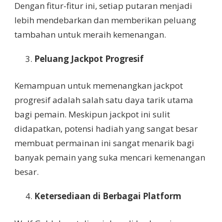
Dengan fitur-fitur ini, setiap putaran menjadi
lebih mendebarkan dan memberikan peluang
tambahan untuk meraih kemenangan.
Peluang Jackpot Progresif
Kemampuan untuk memenangkan jackpot
progresif adalah salah satu daya tarik utama
bagi pemain. Meskipun jackpot ini sulit
didapatkan, potensi hadiah yang sangat besar
membuat permainan ini sangat menarik bagi
banyak pemain yang suka mencari kemenangan
besar.
Ketersediaan di Berbagai Platform