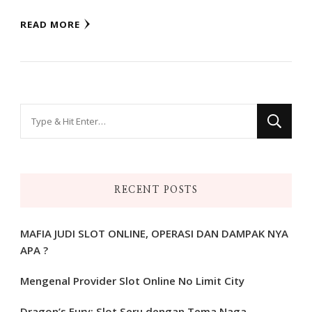
READ MORE
Looking
for
Something?
RECENT POSTS
MAFIA JUDI SLOT ONLINE, OPERASI DAN DAMPAK NYA
APA ?
Mengenal Provider Slot Online No Limit City
Dragon’s Fury: Slot Seru dengan Tema Naga