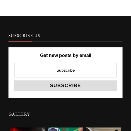
SUBSCRIBE US
Get new posts by email
GALLERY