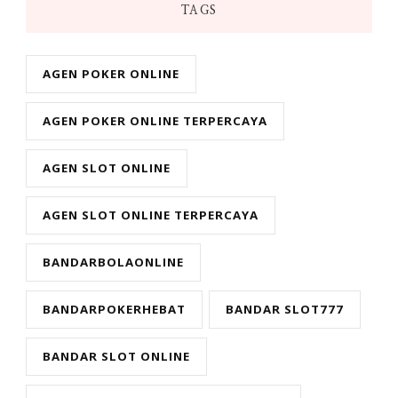
TAGS
AGEN POKER ONLINE
AGEN POKER ONLINE TERPERCAYA
AGEN SLOT ONLINE
AGEN SLOT ONLINE TERPERCAYA
BANDARBOLAONLINE
BANDARPOKERHEBAT
BANDAR SLOT777
BANDAR SLOT ONLINE