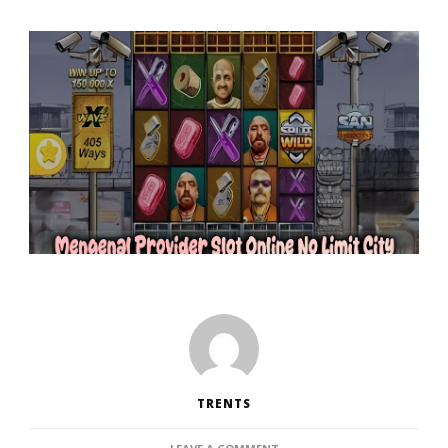
TRENTS
ON