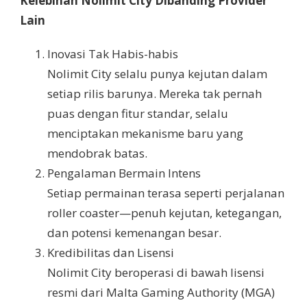
Kelebihan Nolimit City Dibanding Provider
Lain
Inovasi Tak Habis-habis
Nolimit City selalu punya kejutan dalam
setiap rilis barunya. Mereka tak pernah
puas dengan fitur standar, selalu
menciptakan mekanisme baru yang
mendobrak batas.
Pengalaman Bermain Intens
Setiap permainan terasa seperti perjalanan
roller coaster—penuh kejutan, ketegangan,
dan potensi kemenangan besar.
Kredibilitas dan Lisensi
Nolimit City beroperasi di bawah lisensi
resmi dari Malta Gaming Authority (MGA)