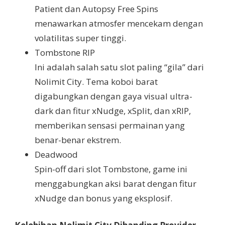
Patient dan Autopsy Free Spins
menawarkan atmosfer mencekam dengan
volatilitas super tinggi.
Tombstone RIP
Ini adalah salah satu slot paling “gila” dari
Nolimit City. Tema koboi barat
digabungkan dengan gaya visual ultra-
dark dan fitur xNudge, xSplit, dan xRIP,
memberikan sensasi permainan yang
benar-benar ekstrem.
Deadwood
Spin-off dari slot Tombstone, game ini
menggabungkan aksi barat dengan fitur
xNudge dan bonus yang eksplosif.