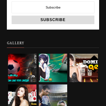
GALLERY