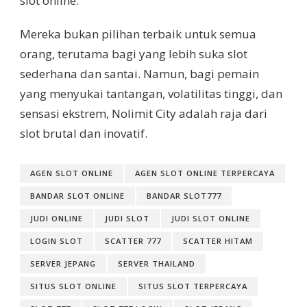
slot online.
Mereka bukan pilihan terbaik untuk semua
orang, terutama bagi yang lebih suka slot
sederhana dan santai. Namun, bagi pemain
yang menyukai tantangan, volatilitas tinggi, dan
sensasi ekstrem, Nolimit City adalah raja dari
slot brutal dan inovatif.
AGEN SLOT ONLINE
AGEN SLOT ONLINE TERPERCAYA
BANDAR SLOT ONLINE
BANDAR SLOT777
JUDI ONLINE
JUDI SLOT
JUDI SLOT ONLINE
LOGIN SLOT
SCATTER 777
SCATTER HITAM
SERVER JEPANG
SERVER THAILAND
SITUS SLOT ONLINE
SITUS SLOT TERPERCAYA