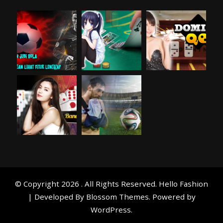
© Copyright 2026
. All Rights Reserved.
Hello Fashion
| Developed By
Blossom Themes
. Powered by
WordPress
.