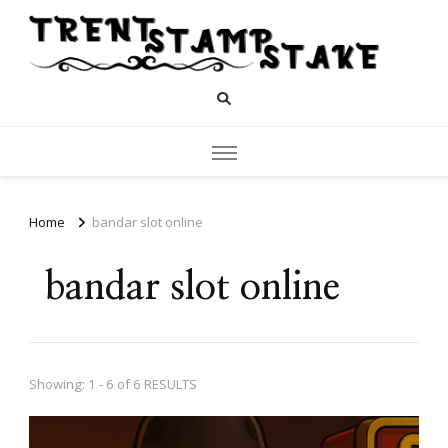
Home
bandar slot online
bandar slot online
Showing: 1 - 6 of 6 RESULTS