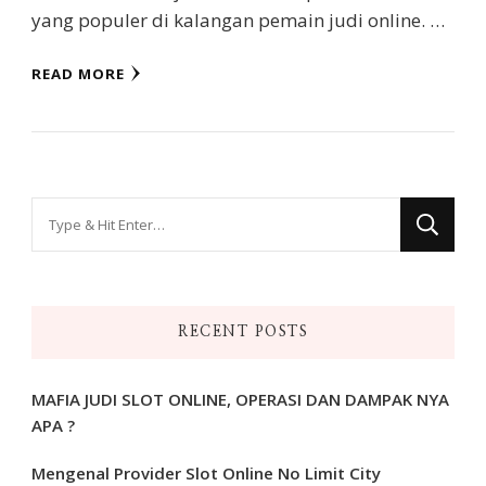
yang populer di kalangan pemain judi online. …
READ MORE
Looking
for
Something?
RECENT POSTS
MAFIA JUDI SLOT ONLINE, OPERASI DAN DAMPAK NYA
APA ?
Mengenal Provider Slot Online No Limit City