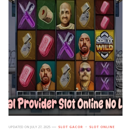
UPDATED ON
JULY 27, 2025
SLOT GACOR
SLOT ONLINE