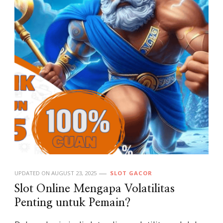
UPDATED ON
AUGUST 23, 2025
SLOT GACOR
Slot Online Mengapa Volatilitas
Penting untuk Pemain?