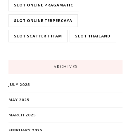
SLOT ONLINE PRAGAMATIC
SLOT ONLINE TERPERCAYA
SLOT SCATTER HITAM
SLOT THAILAND
ARCHIVES
JULY 2025
MAY 2025
MARCH 2025
FEBRUARY 2025