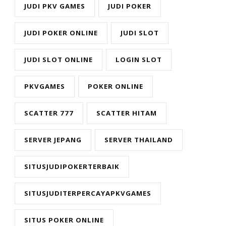
JUDI PKV GAMES
JUDI POKER
JUDI POKER ONLINE
JUDI SLOT
JUDI SLOT ONLINE
LOGIN SLOT
PKVGAMES
POKER ONLINE
SCATTER 777
SCATTER HITAM
SERVER JEPANG
SERVER THAILAND
SITUSJUDIPOKERTERBAIK
SITUSJUDITERPERCAYAPKVGAMES
SITUS POKER ONLINE