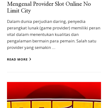
Mengenal Provider Slot Online No
Limit City
Dalam dunia perjudian daring, penyedia
perangkat lunak (game provider) memiliki peran
vital dalam menentukan kualitas dan
pengalaman bermain para pemain. Salah satu
provider yang semakin …
READ MORE