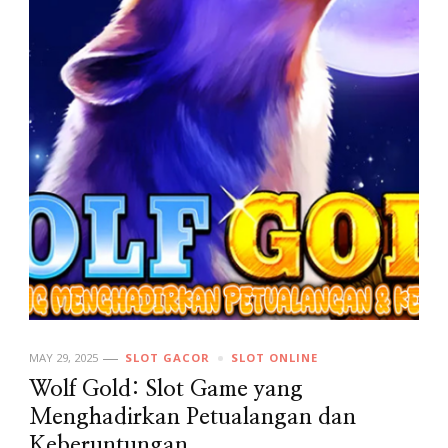
MAY 29, 2025
SLOT GACOR
SLOT ONLINE
Wolf Gold: Slot Game yang
Menghadirkan Petualangan dan
Keberuntungan