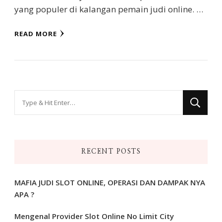
yang populer di kalangan pemain judi online. …
READ MORE
Looking
for
Something?
RECENT POSTS
MAFIA JUDI SLOT ONLINE, OPERASI DAN DAMPAK NYA
APA ?
Mengenal Provider Slot Online No Limit City