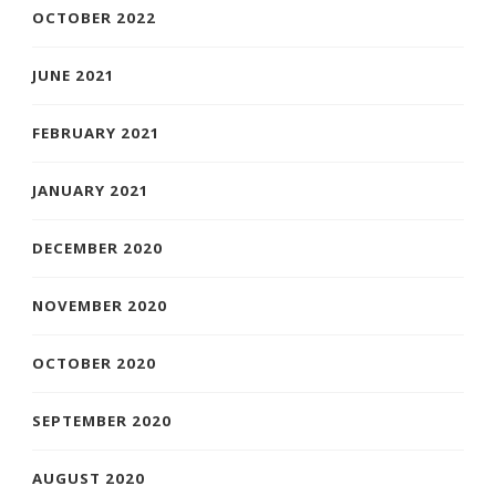
OCTOBER 2022
JUNE 2021
FEBRUARY 2021
JANUARY 2021
DECEMBER 2020
NOVEMBER 2020
OCTOBER 2020
SEPTEMBER 2020
AUGUST 2020