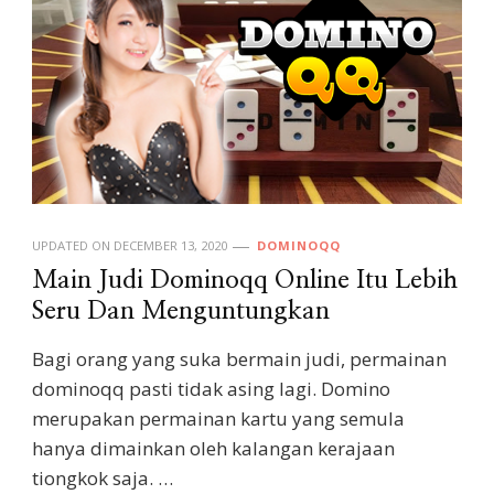
UPDATED ON
DECEMBER 13, 2020
DOMINOQQ
Main Judi Dominoqq Online Itu Lebih
Seru Dan Menguntungkan
Bagi orang yang suka bermain judi, permainan
dominoqq pasti tidak asing lagi. Domino
merupakan permainan kartu yang semula
hanya dimainkan oleh kalangan kerajaan
tiongkok saja. …