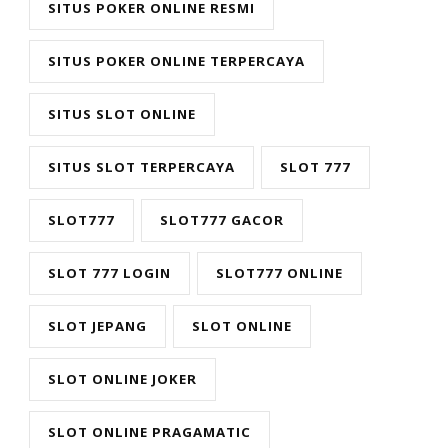
SITUS POKER ONLINE RESMI
SITUS POKER ONLINE TERPERCAYA
SITUS SLOT ONLINE
SITUS SLOT TERPERCAYA
SLOT 777
SLOT777
SLOT777 GACOR
SLOT 777 LOGIN
SLOT777 ONLINE
SLOT JEPANG
SLOT ONLINE
SLOT ONLINE JOKER
SLOT ONLINE PRAGAMATIC