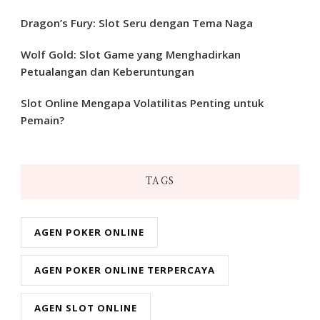
Dragon’s Fury: Slot Seru dengan Tema Naga
Wolf Gold: Slot Game yang Menghadirkan
Petualangan dan Keberuntungan
Slot Online Mengapa Volatilitas Penting untuk
Pemain?
TAGS
AGEN POKER ONLINE
AGEN POKER ONLINE TERPERCAYA
AGEN SLOT ONLINE