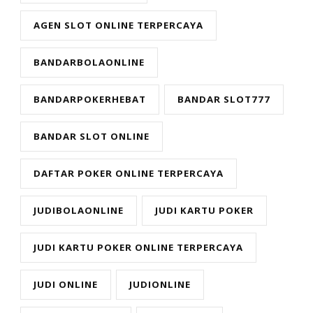
AGEN SLOT ONLINE TERPERCAYA
BANDARBOLAONLINE
BANDARPOKERHEBAT
BANDAR SLOT777
BANDAR SLOT ONLINE
DAFTAR POKER ONLINE TERPERCAYA
JUDIBOLAONLINE
JUDI KARTU POKER
JUDI KARTU POKER ONLINE TERPERCAYA
JUDI ONLINE
JUDIONLINE