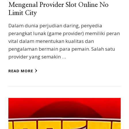
Mengenal Provider Slot Online No
Limit City
Dalam dunia perjudian daring, penyedia
perangkat lunak (game provider) memiliki peran
vital dalam menentukan kualitas dan
pengalaman bermain para pemain. Salah satu
provider yang semakin …
READ MORE