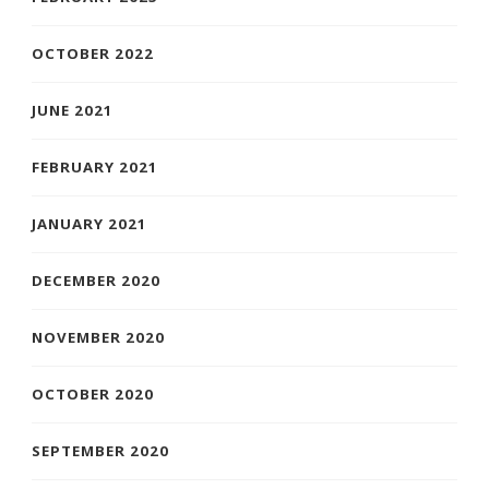
OCTOBER 2022
JUNE 2021
FEBRUARY 2021
JANUARY 2021
DECEMBER 2020
NOVEMBER 2020
OCTOBER 2020
SEPTEMBER 2020