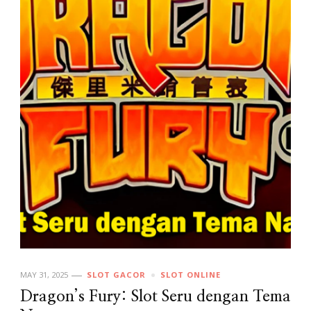
MAY 31, 2025
SLOT GACOR
SLOT ONLINE
Dragon’s Fury: Slot Seru dengan Tema