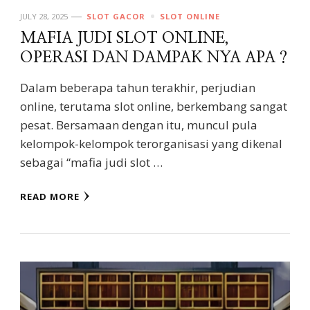
JULY 28, 2025
SLOT GACOR
SLOT ONLINE
MAFIA JUDI SLOT ONLINE,
OPERASI DAN DAMPAK NYA APA ?
Dalam beberapa tahun terakhir, perjudian
online, terutama slot online, berkembang sangat
pesat. Bersamaan dengan itu, muncul pula
kelompok-kelompok terorganisasi yang dikenal
sebagai “mafia judi slot …
READ MORE