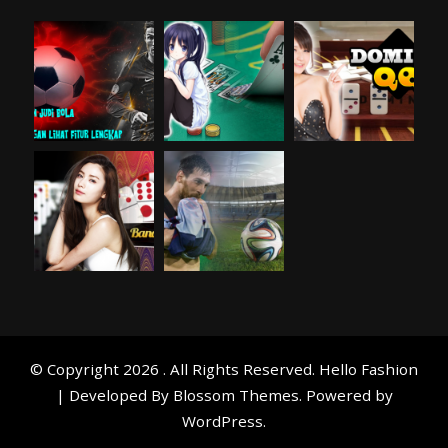
© Copyright 2026
. All Rights Reserved.
Hello Fashion
| Developed By
Blossom Themes
. Powered by
WordPress
.