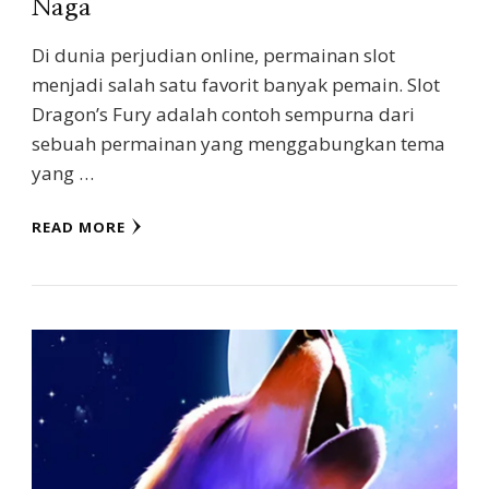
Naga
Di dunia perjudian online, permainan slot
menjadi salah satu favorit banyak pemain. Slot
Dragon’s Fury adalah contoh sempurna dari
sebuah permainan yang menggabungkan tema
yang …
READ MORE