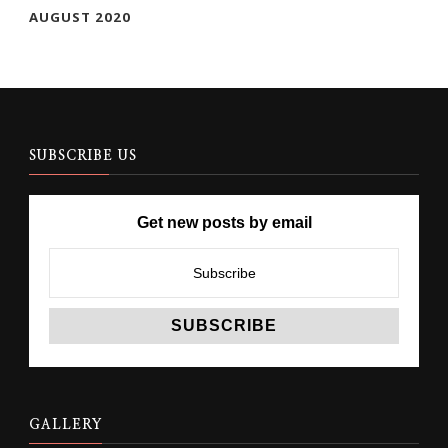
AUGUST 2020
SUBSCRIBE US
Get new posts by email
GALLERY