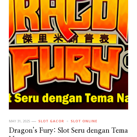
MAY 31, 2025
SLOT GACOR
SLOT ONLINE
Dragon’s Fury: Slot Seru dengan Tema