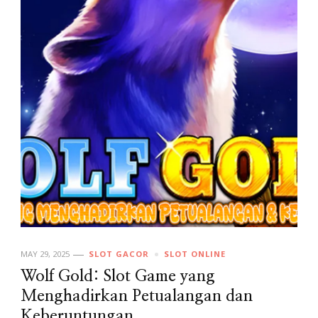
MAY 29, 2025
SLOT GACOR
SLOT ONLINE
Wolf Gold: Slot Game yang
Menghadirkan Petualangan dan
Keberuntungan