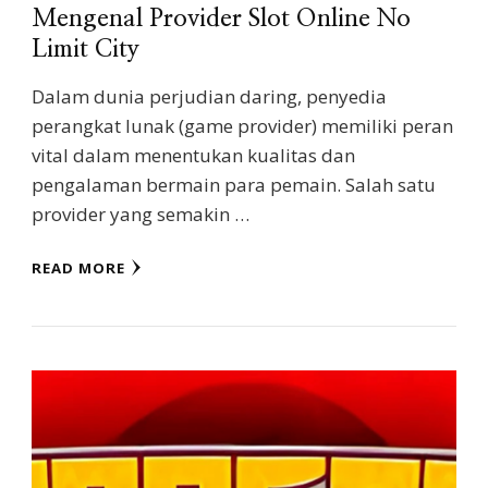
Mengenal Provider Slot Online No
Limit City
Dalam dunia perjudian daring, penyedia
perangkat lunak (game provider) memiliki peran
vital dalam menentukan kualitas dan
pengalaman bermain para pemain. Salah satu
provider yang semakin …
READ MORE