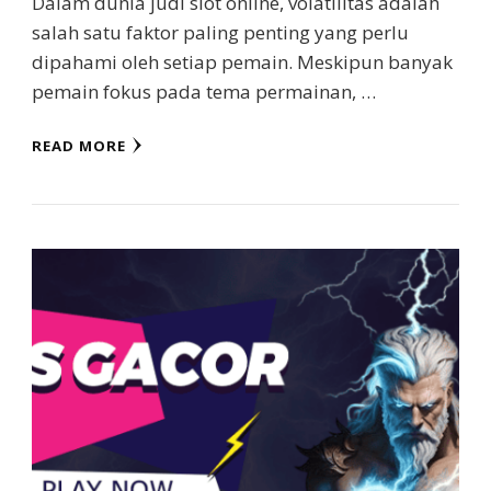
Dalam dunia judi slot online, volatilitas adalah
salah satu faktor paling penting yang perlu
dipahami oleh setiap pemain. Meskipun banyak
pemain fokus pada tema permainan, …
READ MORE