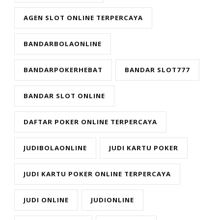
AGEN SLOT ONLINE TERPERCAYA
BANDARBOLAONLINE
BANDARPOKERHEBAT
BANDAR SLOT777
BANDAR SLOT ONLINE
DAFTAR POKER ONLINE TERPERCAYA
JUDIBOLAONLINE
JUDI KARTU POKER
JUDI KARTU POKER ONLINE TERPERCAYA
JUDI ONLINE
JUDIONLINE