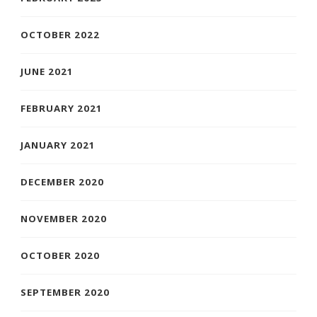
OCTOBER 2022
JUNE 2021
FEBRUARY 2021
JANUARY 2021
DECEMBER 2020
NOVEMBER 2020
OCTOBER 2020
SEPTEMBER 2020