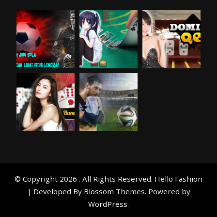
© Copyright 2026
. All Rights Reserved.
Hello Fashion
| Developed By
Blossom Themes
. Powered by
WordPress
.