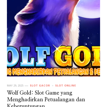
MAY 29, 2025
SLOT GACOR
SLOT ONLINE
Wolf Gold: Slot Game yang
Menghadirkan Petualangan dan
Keberuntungan