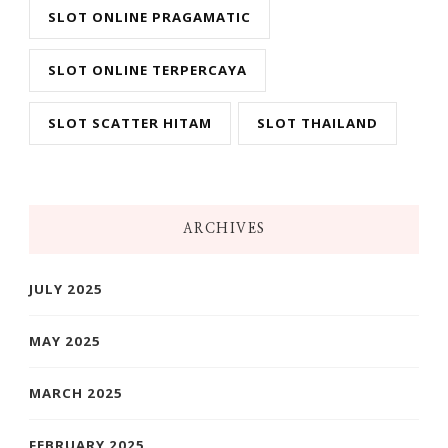
SLOT ONLINE PRAGAMATIC
SLOT ONLINE TERPERCAYA
SLOT SCATTER HITAM
SLOT THAILAND
ARCHIVES
JULY 2025
MAY 2025
MARCH 2025
FEBRUARY 2025