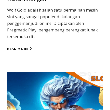
Wolf Gold adalah salah satu permainan mesin
slot yang sangat populer di kalangan
penggemar judi online. Diciptakan oleh
Pragmatic Play, pengembang perangkat lunak
terkemuka di …
READ MORE