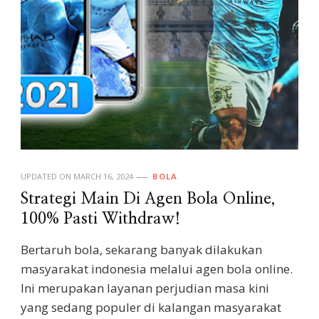
UPDATED ON
MARCH 16, 2024
BOLA
Strategi Main Di Agen Bola Online,
100% Pasti Withdraw!
Bertaruh bola, sekarang banyak dilakukan
masyarakat indonesia melalui agen bola online.
Ini merupakan layanan perjudian masa kini
yang sedang populer di kalangan masyarakat