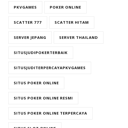
PKVGAMES
POKER ONLINE
SCATTER 777
SCATTER HITAM
SERVER JEPANG
SERVER THAILAND
SITUSJUDIPOKERTERBAIK
SITUSJUDITERPERCAYAPKVGAMES
SITUS POKER ONLINE
SITUS POKER ONLINE RESMI
SITUS POKER ONLINE TERPERCAYA