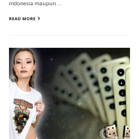
indonesia maupun …
READ MORE