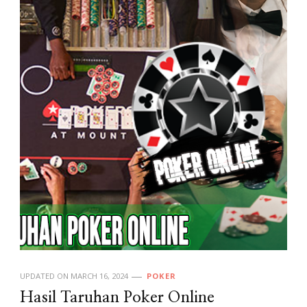
UPDATED ON
MARCH 16, 2024
POKER
Hasil Taruhan Poker Online