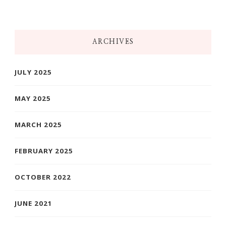
ARCHIVES
JULY 2025
MAY 2025
MARCH 2025
FEBRUARY 2025
OCTOBER 2022
JUNE 2021