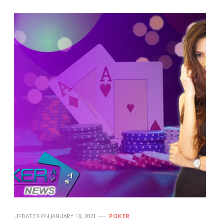
UPDATED ON
JANUARY 18, 2021
POKER