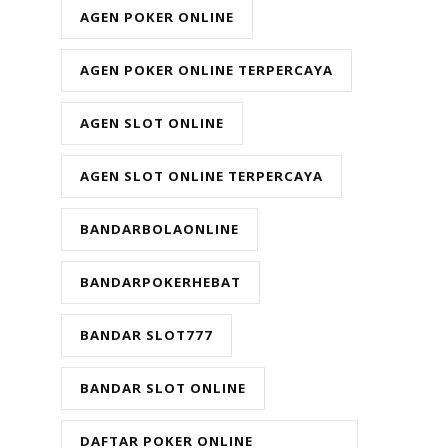
AGEN POKER ONLINE
AGEN POKER ONLINE TERPERCAYA
AGEN SLOT ONLINE
AGEN SLOT ONLINE TERPERCAYA
BANDARBOLAONLINE
BANDARPOKERHEBAT
BANDAR SLOT777
BANDAR SLOT ONLINE
DAFTAR POKER ONLINE