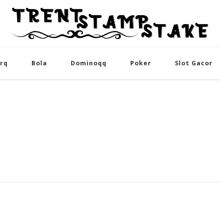
rq
Bola
Dominoqq
Poker
Slot Gacor