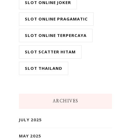
SLOT ONLINE JOKER
SLOT ONLINE PRAGAMATIC
SLOT ONLINE TERPERCAYA
SLOT SCATTER HITAM
SLOT THAILAND
ARCHIVES
JULY 2025
MAY 2025