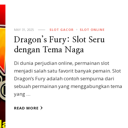
MAY 31, 2025
SLOT GACOR
SLOT ONLINE
Dragon’s Fury: Slot Seru
dengan Tema Naga
Di dunia perjudian online, permainan slot
menjadi salah satu favorit banyak pemain. Slot
Dragon’s Fury adalah contoh sempurna dari
sebuah permainan yang menggabungkan tema
yang …
READ MORE