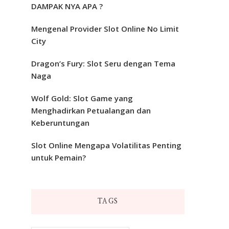
DAMPAK NYA APA ?
Mengenal Provider Slot Online No Limit
City
Dragon’s Fury: Slot Seru dengan Tema
Naga
Wolf Gold: Slot Game yang
Menghadirkan Petualangan dan
Keberuntungan
Slot Online Mengapa Volatilitas Penting
untuk Pemain?
TAGS