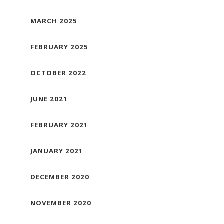
MARCH 2025
FEBRUARY 2025
OCTOBER 2022
JUNE 2021
FEBRUARY 2021
JANUARY 2021
DECEMBER 2020
NOVEMBER 2020