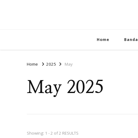
Home
Banda
Home
2025
May
May 2025
Showing: 1 - 2 of 2 RESULTS