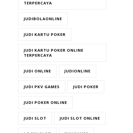
TERPERCAYA
JUDIBOLAONLINE
JUDI KARTU POKER
JUDI KARTU POKER ONLINE
TERPERCAYA
JUDI ONLINE
JUDIONLINE
JUDI PKV GAMES
JUDI POKER
JUDI POKER ONLINE
JUDI SLOT
JUDI SLOT ONLINE