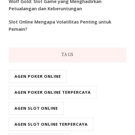
Wolf Gold: Slot Game yang Menghadirkan
Petualangan dan Keberuntungan
Slot Online Mengapa Volatilitas Penting untuk
Pemain?
TAGS
AGEN POKER ONLINE
AGEN POKER ONLINE TERPERCAYA
AGEN SLOT ONLINE
AGEN SLOT ONLINE TERPERCAYA