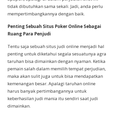
tidak dibutuhkan sama sekali. Jadi, anda perlu
mempertimbangkannya dengan baik.
Penting Sebuah Situs Poker Online Sebagai
Ruang Para Penjudi
Tentu saja sebuah situs judi online menjadi hal
penting untuk diketahui segala sesuatunya agra
taruhan bisa dimainkan dengan nyaman. Ketika
pemain salah dalam memilih tempat perjudian,
maka akan sulit juga untuk bisa mendapatkan
kemenangan besar. Apalagi taruhan online
harus banyak pertimbangannya untuk
keberhasilan judi mania itu sendiri saat judi
dimainkan.