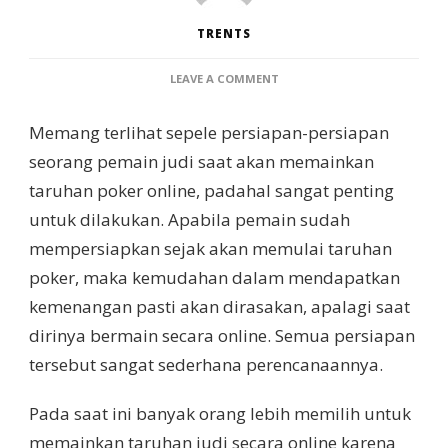
TRENTS
ON
LEAVE A COMMENT
JUDI
POKER
Memang terlihat sepele persiapan-persiapan
ONLINE
DIMULAI
seorang pemain judi saat akan memainkan
DENGAN
taruhan poker online, padahal sangat penting
PERSIAPAN
SANGAT
untuk dilakukan. Apabila pemain sudah
PENTING
mempersiapkan sejak akan memulai taruhan
poker, maka kemudahan dalam mendapatkan
kemenangan pasti akan dirasakan, apalagi saat
dirinya bermain secara online. Semua persiapan
tersebut sangat sederhana perencanaannya.
Pada saat ini banyak orang lebih memilih untuk
memainkan taruhan judi secara online karena