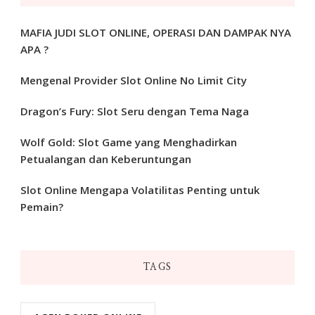
MAFIA JUDI SLOT ONLINE, OPERASI DAN DAMPAK NYA
APA ?
Mengenal Provider Slot Online No Limit City
Dragon’s Fury: Slot Seru dengan Tema Naga
Wolf Gold: Slot Game yang Menghadirkan
Petualangan dan Keberuntungan
Slot Online Mengapa Volatilitas Penting untuk
Pemain?
TAGS