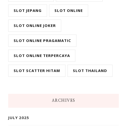
SLOT JEPANG
SLOT ONLINE
SLOT ONLINE JOKER
SLOT ONLINE PRAGAMATIC
SLOT ONLINE TERPERCAYA
SLOT SCATTER HITAM
SLOT THAILAND
ARCHIVES
JULY 2025