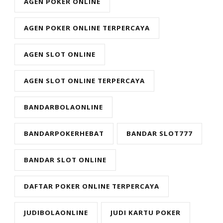
AGEN POKER ONLINE
AGEN POKER ONLINE TERPERCAYA
AGEN SLOT ONLINE
AGEN SLOT ONLINE TERPERCAYA
BANDARBOLAONLINE
BANDARPOKERHEBAT
BANDAR SLOT777
BANDAR SLOT ONLINE
DAFTAR POKER ONLINE TERPERCAYA
JUDIBOLAONLINE
JUDI KARTU POKER