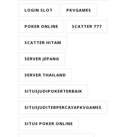
LOGIN SLOT
PKVGAMES
POKER ONLINE
SCATTER 777
SCATTER HITAM
SERVER JEPANG
SERVER THAILAND
SITUSJUDIPOKERTERBAIK
SITUSJUDITERPERCAYAPKVGAMES
SITUS POKER ONLINE