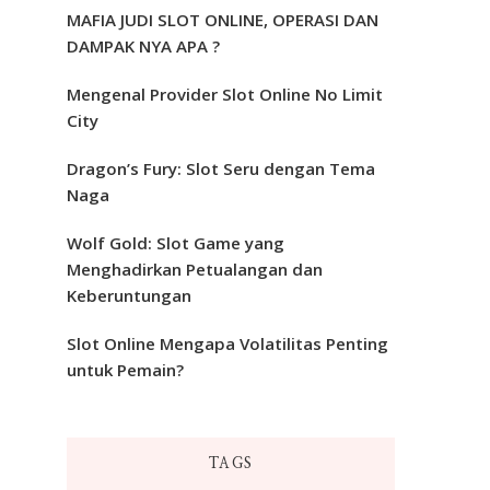
MAFIA JUDI SLOT ONLINE, OPERASI DAN
DAMPAK NYA APA ?
Mengenal Provider Slot Online No Limit
City
Dragon’s Fury: Slot Seru dengan Tema
Naga
Wolf Gold: Slot Game yang
Menghadirkan Petualangan dan
Keberuntungan
Slot Online Mengapa Volatilitas Penting
untuk Pemain?
TAGS