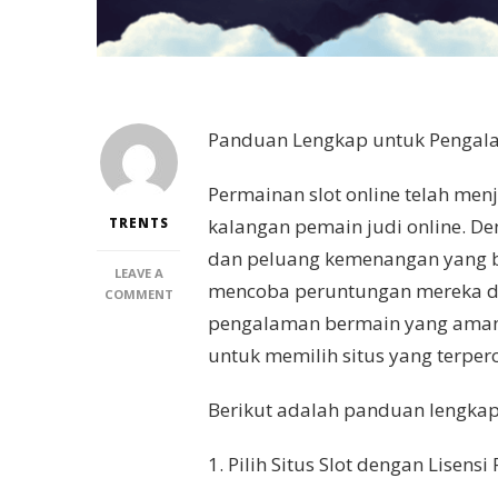
Panduan Lengkap untuk Penga
Permainan slot online telah menj
kalangan pemain judi online. D
TRENTS
dan peluang kemenangan yang bes
LEAVE A
mencoba peruntungan mereka d
ON
COMMENT
BERMAIN
pengalaman bermain yang aman
DI
untuk memilih situs yang terper
SITUS
SLOT
YANG
Berikut adalah panduan lengkap 
TERPERCAYA
1. Pilih Situs Slot dengan Lisensi