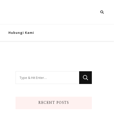
Hubungi Kami
Looking
for
Something?
RECENT POSTS