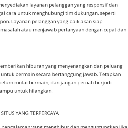
 menyediakan layanan pelanggan yang responsif dan
agai cara untuk menghubungi tim dukungan, seperti
elepon. Layanan pelanggan yang baik akan siap
masalah atau menjawab pertanyaan dengan cepat dan
memberikan hiburan yang menyenangkan dan peluang
t untuk bermain secara bertanggung jawab. Tetapkan
elum mulai bermain, dan jangan pernah berjudi
ampu untuk hilangkan.
I SITUS YANG TERPERCAYA
adi pengalaman yang menghibur dan menguntungkan jika