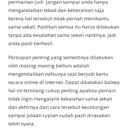
permainan judi. Jangan sampai anda hanya
mengandalkan tekad dan keberanian saja
kerena hal tersebut tidak pernah membantu
sama sekali. Pastikan semua itu harus dilakukan
tanpa ada kesalahan sama sekali nantinya, jadi
anda pasti berhasil.
Persiapan penting yang semestinya dilakukan
oleh masing-masing bettors adalah
mengendalikan nafsunya saat berjudi kartu
secara online di internet. Dapat dikatakan bahwa
hal ini terbilang cukup penting apabila pemain
tidak ingin mengalami kekalahan sama sekali
dan akhirnya dari cara tersebut keuntungan
sampai jutaan rupiah sudah pasti dirasakan
lebih nyata.