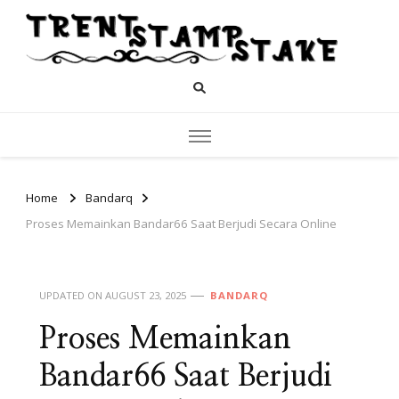
Home
Bandarq
Proses Memainkan Bandar66 Saat Berjudi Secara Online
UPDATED ON
AUGUST 23, 2025
BANDARQ
Proses Memainkan
Bandar66 Saat Berjudi