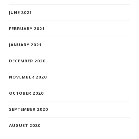
JUNE 2021
FEBRUARY 2021
JANUARY 2021
DECEMBER 2020
NOVEMBER 2020
OCTOBER 2020
SEPTEMBER 2020
AUGUST 2020