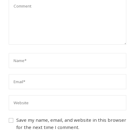
Save my name, email, and website in this browser
for the next time I comment.