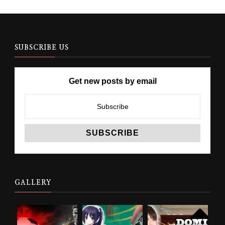
SUBSCRIBE US
Get new posts by email
GALLERY