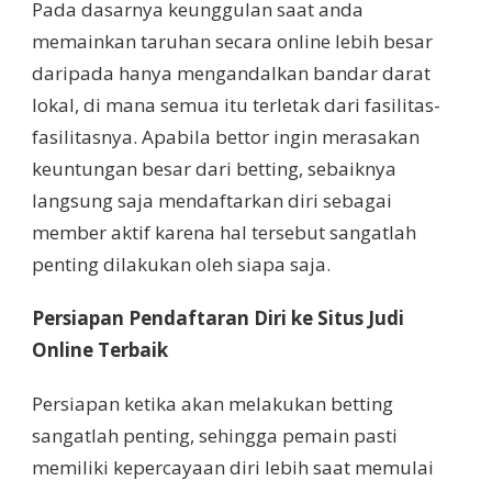
Pada dasarnya keunggulan saat anda
memainkan taruhan secara online lebih besar
daripada hanya mengandalkan bandar darat
lokal, di mana semua itu terletak dari fasilitas-
fasilitasnya. Apabila bettor ingin merasakan
keuntungan besar dari betting, sebaiknya
langsung saja mendaftarkan diri sebagai
member aktif karena hal tersebut sangatlah
penting dilakukan oleh siapa saja.
Persiapan Pendaftaran Diri ke Situs Judi
Online Terbaik
Persiapan ketika akan melakukan betting
sangatlah penting, sehingga pemain pasti
memiliki kepercayaan diri lebih saat memulai