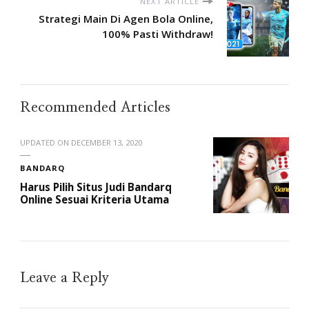
NEXT ARTICLE
Strategi Main Di Agen Bola Online,
100% Pasti Withdraw!
Recommended Articles
UPDATED ON
DECEMBER 13, 2020
BANDARQ
Harus Pilih Situs Judi Bandarq
Online Sesuai Kriteria Utama
Leave a Reply