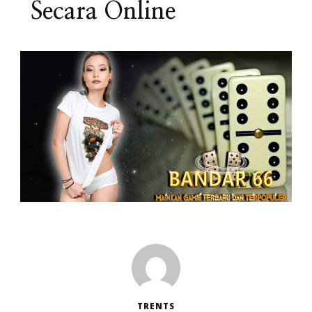
Secara Online
TRENTS