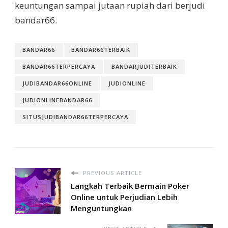
keuntungan sampai jutaan rupiah dari berjudi
bandar66.
BANDAR66
BANDAR66TERBAIK
BANDAR66TERPERCAYA
BANDARJUDITERBAIK
JUDIBANDAR66ONLINE
JUDIONLINE
JUDIONLINEBANDAR66
SITUSJUDIBANDAR66TERPERCAYA
PREVIOUS ARTICLE
Langkah Terbaik Bermain Poker
Online untuk Perjudian Lebih
Menguntungkan