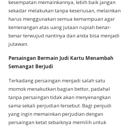
kesempatan memainkannya, lebih baik jangan
sekadar melakukan tanpa keseriusan, melainkan
harus menggunakan semua kemampuan agar
kemenangan atas uang jutaan rupiah benar-
benar terwujud nantinya dan anda bisa menjadi
jutawan.
Persaingan Bermain Judi Kartu Menambah
Semangat Berjudi
Terkadang persaingan menjadi salah satu
momok menakutkan bagian bettor, padahal
tanpa persaingan tidak akan menyenangkan
sama sekali perjudian tersebut. Bagi penjudi
yang ingin memainkan perjudian dengan
persaingan ketat sebaiknya memilih untuk