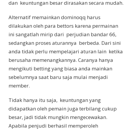
dan keuntungan besar dirasakan secara mudah.
Alternatif memainkan dominoqq harus
dilakukan oleh para bettors karena permainan
ini sangatlah mirip dari perjudian bandar 66,
sedangkan proses aturannya berbeda. Dari sini
anda tidak perlu mempelajari aturan lain ketika
berusaha memenangkannya. Caranya hanya
mengikuti betting yang biasa anda mainkan
sebelumnya saat baru saja mulai menjadi
member.
Tidak hanya itu saja, keuntungan yang
didapatkan oleh pemain juga terbilang cukup
besar, jadi tidak mungkin mengecewakan.
Apabila penjudi berhasil memperoleh