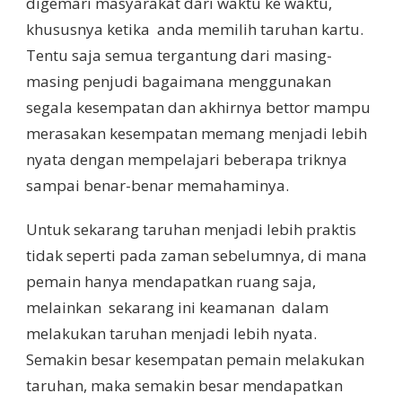
digemari masyarakat dari waktu ke waktu,
khususnya ketika anda memilih taruhan kartu.
Tentu saja semua tergantung dari masing-
masing penjudi bagaimana menggunakan
segala kesempatan dan akhirnya bettor mampu
merasakan kesempatan memang menjadi lebih
nyata dengan mempelajari beberapa triknya
sampai benar-benar memahaminya.
Untuk sekarang taruhan menjadi lebih praktis
tidak seperti pada zaman sebelumnya, di mana
pemain hanya mendapatkan ruang saja,
melainkan sekarang ini keamanan dalam
melakukan taruhan menjadi lebih nyata.
Semakin besar kesempatan pemain melakukan
taruhan, maka semakin besar mendapatkan