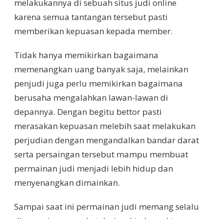
melakukannya di sebuah situs judi online
karena semua tantangan tersebut pasti
memberikan kepuasan kepada member.
Tidak hanya memikirkan bagaimana
memenangkan uang banyak saja, melainkan
penjudi juga perlu memikirkan bagaimana
berusaha mengalahkan lawan-lawan di
depannya. Dengan begitu bettor pasti
merasakan kepuasan melebih saat melakukan
perjudian dengan mengandalkan bandar darat
serta persaingan tersebut mampu membuat
permainan judi menjadi lebih hidup dan
menyenangkan dimainkan.
Sampai saat ini permainan judi memang selalu