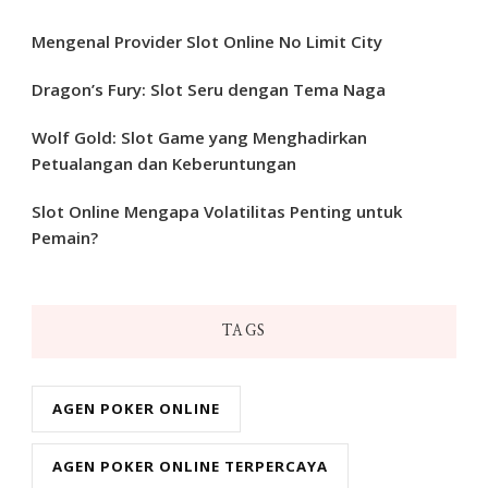
Mengenal Provider Slot Online No Limit City
Dragon’s Fury: Slot Seru dengan Tema Naga
Wolf Gold: Slot Game yang Menghadirkan
Petualangan dan Keberuntungan
Slot Online Mengapa Volatilitas Penting untuk
Pemain?
TAGS
AGEN POKER ONLINE
AGEN POKER ONLINE TERPERCAYA