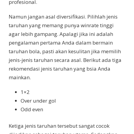
profesional.
Namun jangan asal diversifikasi. Pilihlah jenis
taruhan yang memang punya winrate tinggi
agar lebih gampang. Apalagi jika ini adalah
pengalaman pertama Anda dalam bermain
taruhan bola, pasti akan kesulitan jika memilih
jenis-jenis taruhan secara asal. Berikut ada tiga
rekomendasi jenis taruhan yang bsia Anda
mainkan.
1×2
Over under gol
Odd even
Ketiga jenis taruhan tersebut sangat cocok