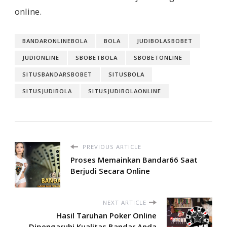
online.
BANDARONLINEBOLA
BOLA
JUDIBOLASBOBET
JUDIONLINE
SBOBETBOLA
SBOBETONLINE
SITUSBANDARSBOBET
SITUSBOLA
SITUSJUDIBOLA
SITUSJUDIBOLAONLINE
PREVIOUS ARTICLE
Proses Memainkan Bandar66 Saat
Berjudi Secara Online
NEXT ARTICLE
Hasil Taruhan Poker Online
Dipengaruhi Kualitas Bandar Anda