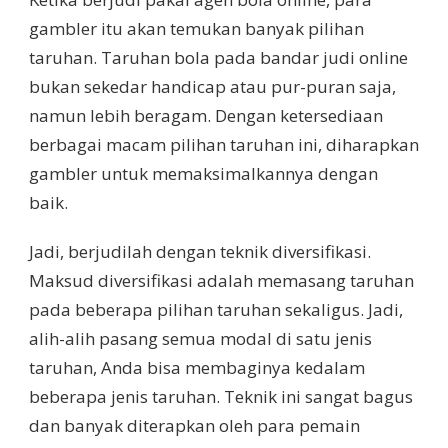
gambler itu akan temukan banyak pilihan
taruhan. Taruhan bola pada bandar judi online
bukan sekedar handicap atau pur-puran saja,
namun lebih beragam. Dengan ketersediaan
berbagai macam pilihan taruhan ini, diharapkan
gambler untuk memaksimalkannya dengan
baik.
Jadi, berjudilah dengan teknik diversifikasi.
Maksud diversifikasi adalah memasang taruhan
pada beberapa pilihan taruhan sekaligus. Jadi,
alih-alih pasang semua modal di satu jenis
taruhan, Anda bisa membaginya kedalam
beberapa jenis taruhan. Teknik ini sangat bagus
dan banyak diterapkan oleh para pemain