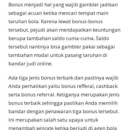
Bonus menjadi hal yang wajib gambler jadikan
sebagai acuan ketika mencari tempat main
taruhan bola. Karena lewat bonus-bonus
tersebut, pejudi akan mendapatkan keuntungan
berupa tambahan saldo cuma-cuma. Saldo
tersebut nantinya bisa gambler pakai sebagai
tambahan modal untuk pasang taruhan di
bandar judi online.
Ada tiga jenis bonus terbaik dan pastinya wajib
Anda perhatikan yaitu bonus refferal, cashback
serta bonus referral. Ketiganya merupakan jenis
bonus terbaik sehingga pastikan Anda memilih
bandar dengan penawaran tiga bonus tersebut.
Ini merupakan salah satu upaya untuk
menambah winrate ketika berjudi di agen bola