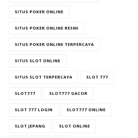
SITUS POKER ONLINE
SITUS POKER ONLINE RESMI
SITUS POKER ONLINE TERPERCAYA
SITUS SLOT ONLINE
SITUS SLOT TERPERCAYA
SLOT 777
SLOT777
SLOT777 GACOR
SLOT 777 LOGIN
SLOT777 ONLINE
SLOT JEPANG
SLOT ONLINE