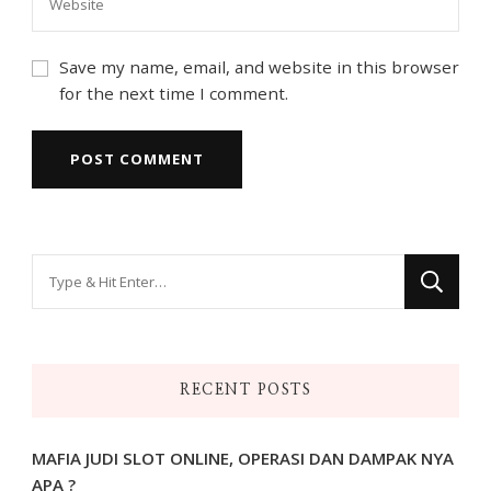
Save my name, email, and website in this browser
for the next time I comment.
Looking
for
Something?
RECENT POSTS
MAFIA JUDI SLOT ONLINE, OPERASI DAN DAMPAK NYA
APA ?